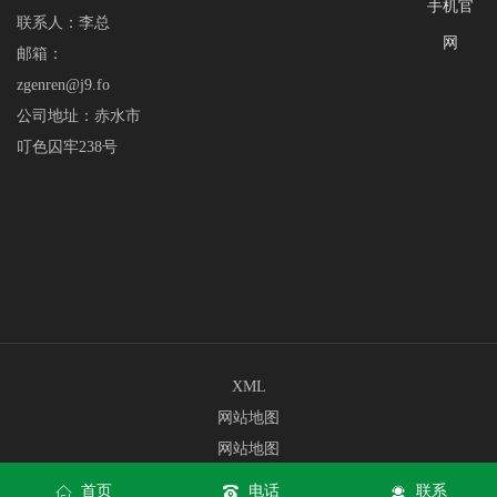
手机官
联系人：李总
网
邮箱：
zgenren@j9.fo
公司地址：赤水市
叮色囚牢238号
XML
网站地图
网站地图
公海赌船710网站网页版
首页
电话
联系