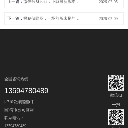
上一篇：
微信分身2022：下载最新版本，即刻体验！(微信分身2022：全新版本震撼上线，畅快体验！)
2026-02-05
下一篇：
探秘侠隐阁：一场前所未见的游戏冒险(阁中探秘：前所未见的游戏冒险续写)
2026-02-09
全国咨询热线
13594780489
微信扫
jc710公海赌船(中
一扫
国)有限公司官网
联系电话：
13594780489