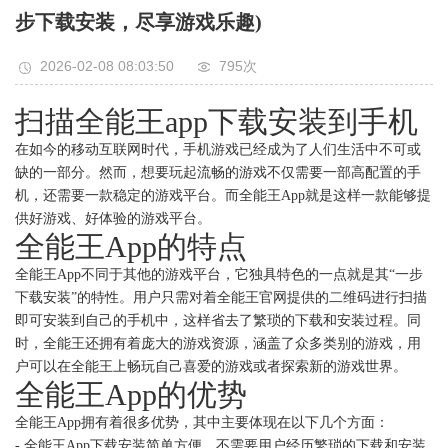
步下载安装，尽享游戏乐趣)
2026-02-08 08:03:50
795次
扫描全能王app下载安装到手机
在如今的移动互联网时代，手机游戏已经成为了人们生活中不可或
缺的一部分。然而，想要玩起流畅的游戏不仅需要一部高配置的手
机，还需要一款稳定的游戏平台。而全能王App就是这样一款能够提
供好游戏、好体验的游戏平台。
全能王App的特点
全能王App不同于其他的游戏平台，它独具特色的一点就是其“一步
下载安装”的特性。用户只需对着全能王官网提供的二维码进行扫描
即可安装到自己的手机中，这样省去了繁琐的下载和安装过程。同
时，全能王还拥有着庞大的游戏资源，涵盖了众多类别的游戏，用
户可以在全能王上畅玩自己喜爱的游戏或者探索新的游戏世界。
全能王App的优势
全能王App拥有着很多优势，其中主要体现在以下几个方面：
- 全能王App下载安装简单方便，不需要用户经历繁琐的下载和安装