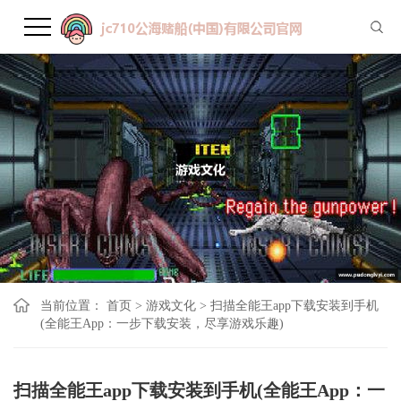
当前位置：
首页
>
游戏文化
>
扫描全能王app下载安装到手机
(全能王App：一步下载安装，尽享游戏乐趣)
扫描全能王app下载安装到手机(全能王App：一