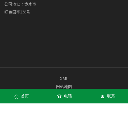
公司地址：赤水市
叮色囚牢238号
XML
网站地图
网站地图
首页
电话
联系
公海赌船710网站网页版
公海赌船710网站手机版入口
公海赌船710网站APP下载
Copyright © jc710公海赌船(中国)有限公司官网 All rights reserved
公