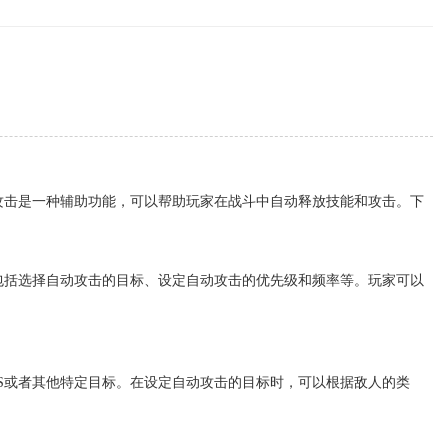
攻击是一种辅助功能，可以帮助玩家在战斗中自动释放技能和攻击。下
包括选择自动攻击的目标、设定自动攻击的优先级和频率等。玩家可以
S或者其他特定目标。在设定自动攻击的目标时，可以根据敌人的类