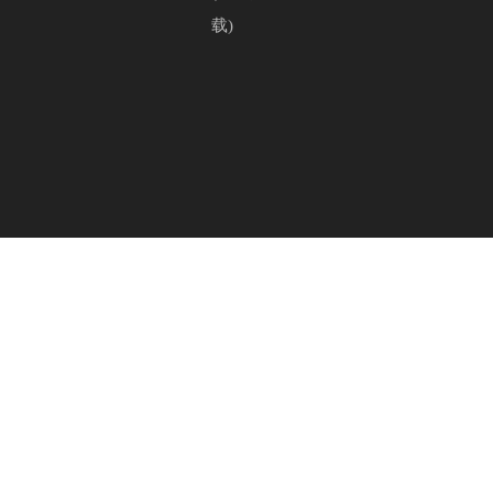
载)
Cop