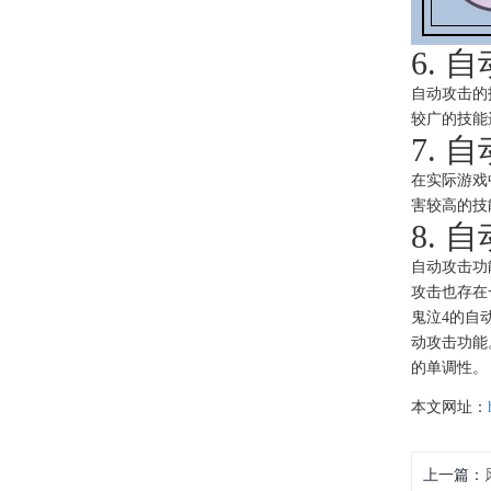
6.
自动攻击的
较广的技能
7.
在实际游戏
害较高的技
8.
自动攻击功
攻击也存在
鬼泣4的自
动攻击功能
的单调性。
本文网址：
上一篇：