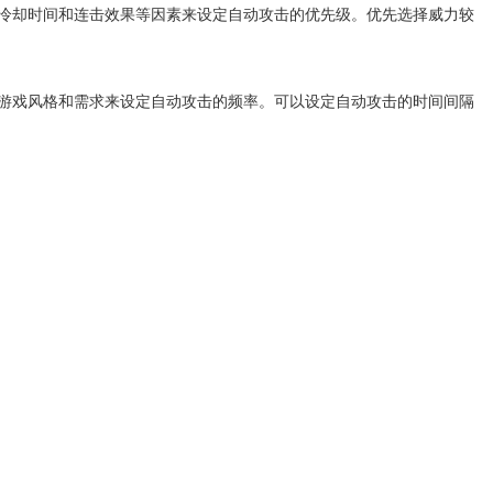
冷却时间和连击效果等因素来设定自动攻击的优先级。优先选择威力较
游戏风格和需求来设定自动攻击的频率。可以设定自动攻击的时间间隔