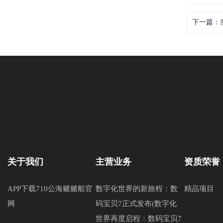
下一篇：
关于我们
主营业务
资质荣誉
APP下载710公海赌赌船官
数字化世界的新旅程：数
精品项目
网
码宝贝7正式发布(数字化
世界再度启程：数码宝贝7