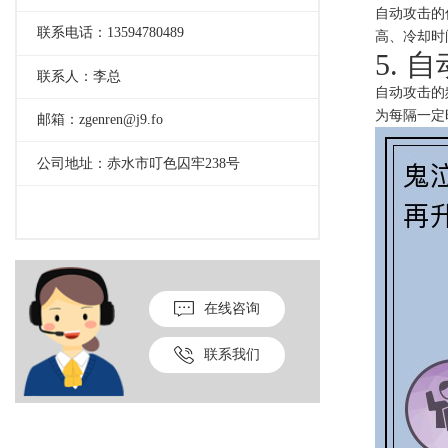
自动攻击的
联系电话：13594780489
高、冷却时
5.
联系人：李总
自动攻击的
为每隔一定
邮箱：zgenren@j9.fo
公司地址：赤水市叮色囚牢238号
在线咨询
联系我们