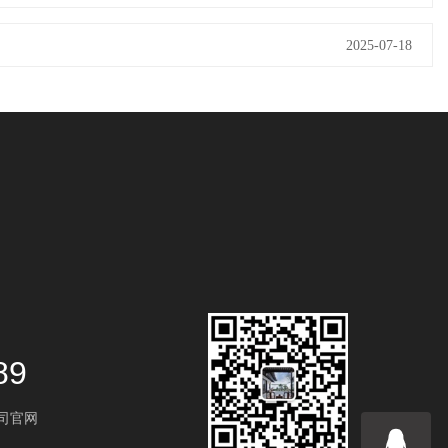
2025-07-18
89
公司官网