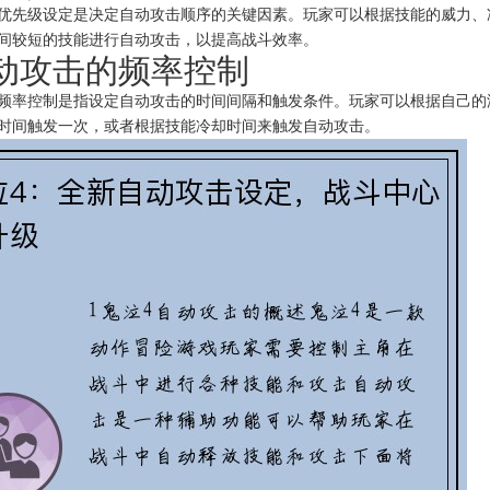
优先级设定是决定自动攻击顺序的关键因素。玩家可以根据技能的威力、
间较短的技能进行自动攻击，以提高战斗效率。
 自动攻击的频率控制
频率控制是指设定自动攻击的时间间隔和触发条件。玩家可以根据自己的
时间触发一次，或者根据技能冷却时间来触发自动攻击。