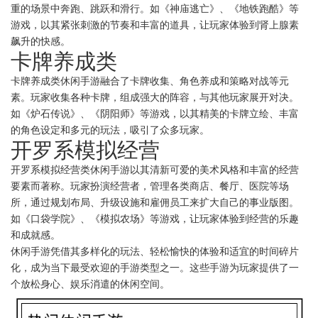
重的场景中奔跑、跳跃和滑行。如《神庙逃亡》、《地铁跑酷》等
游戏，以其紧张刺激的节奏和丰富的道具，让玩家体验到肾上腺素
飙升的快感。
卡牌养成类
卡牌养成类休闲手游融合了卡牌收集、角色养成和策略对战等元
素。玩家收集各种卡牌，组成强大的阵容，与其他玩家展开对决。
如《炉石传说》、《阴阳师》等游戏，以其精美的卡牌立绘、丰富
的角色设定和多元的玩法，吸引了众多玩家。
开罗系模拟经营
开罗系模拟经营类休闲手游以其清新可爱的美术风格和丰富的经营
要素而著称。玩家扮演经营者，管理各类商店、餐厅、医院等场
所，通过规划布局、升级设施和雇佣员工来扩大自己的事业版图。
如《口袋学院》、《模拟农场》等游戏，让玩家体验到经营的乐趣
和成就感。
休闲手游凭借其多样化的玩法、轻松愉快的体验和适宜的时间碎片
化，成为当下最受欢迎的手游类型之一。这些手游为玩家提供了一
个放松身心、娱乐消遣的休闲空间。