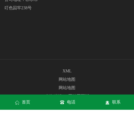
叮色囚牢238号
XML
网站地图
网站地图
公海赌船710网站网页版
首页
电话
联系
公海赌船710网站手机版入口
公海赌船710网站APP下载
Copyright © jc710公海赌船(中国)有限公司官网 All rights reserved
公
海赌船710网站