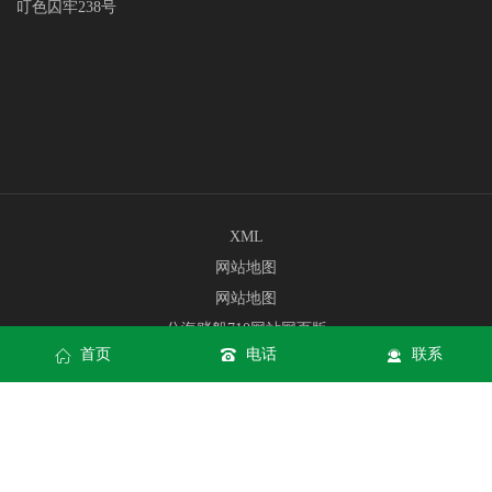
叮色囚牢238号
XML
网站地图
网站地图
公海赌船710网站网页版
首页
电话
联系
公海赌船710网站手机版入口
公海赌船710网站APP下载
Copyright © jc710公海赌船(中国)有限公司官网 All rights reserved
公
海赌船710网站